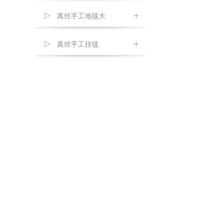
真丝手工地毯大
ꄶ
真丝手工挂毯
ꄶ