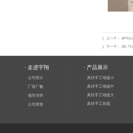
上一个：
46*61c
ꄴ
下一个：
381 *2
ꄲ
· 走进宇翔
· 产品展示
公司简介
真丝手工地毯小
真丝手工地毯中
厂容厂貌
真丝手工地毯大
领导关怀
真丝手工挂毯
公司荣誉