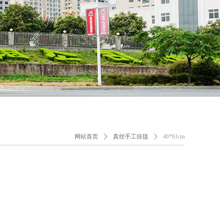
网站首页
ꄲ
真丝手工挂毯
ꄲ
46*61cm