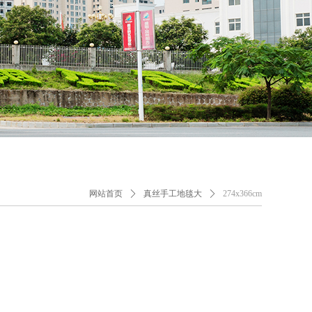
网站首页
ꄲ
真丝手工地毯大
ꄲ
274x366cm