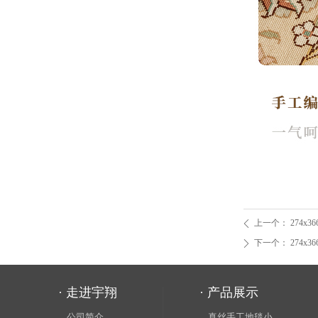
上一个：
274x36
ꄴ
下一个：
274x36
ꄲ
· 走进宇翔
· 产品展示
公司简介
真丝手工地毯小