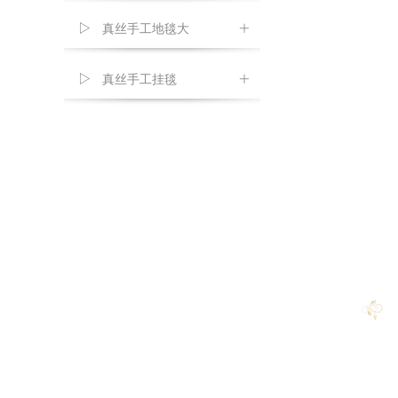
真丝手工地毯大
ꄶ
真丝手工挂毯
ꄶ